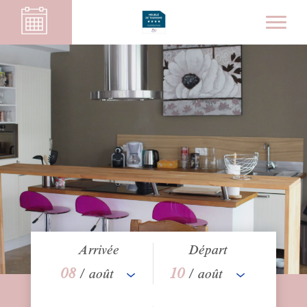
Arrivée
Départ
08
10
/ août
/ août