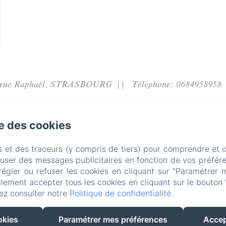
 rue Raphaël, STRASBOURG
Téléphone: 0684958958
latourdelill67@gmail.com
se des cookies
uméro d'enregistrement Ville de Strasbourg : 67482000448
il
Un gîte familial
Les espaces nuits
Activités & E
s et des traceurs (y compris de tiers) pour comprendre et 
fuser des messages publicitaires en fonction de vos préfére
ontact
Politique de confidentialité
Informations légal
régler ou refuser les cookies en cliquant sur "Paramétrer 
lement accepter tous les cookies en cliquant sur le bouton 
Informations sur les cookies
ez consulter notre
Politique de confidentialité
.
FR
DE
okies
Paramétrer mes préférences
Accep