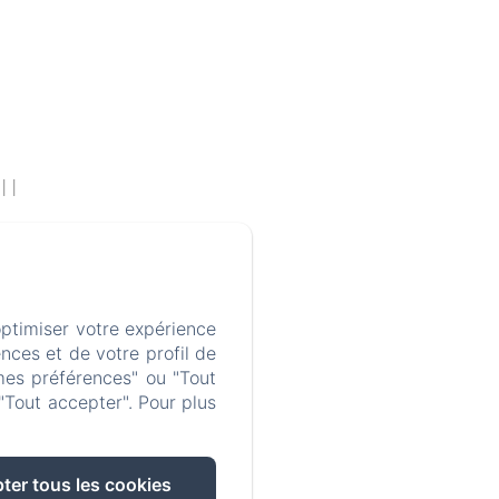
C6
nvirons
optimiser votre expérience
nces et de votre profil de
es
mes préférences" ou "Tout
"Tout accepter". Pour plus
ter tous les cookies