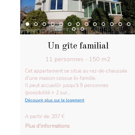
Un gîte familial
11 personnes - 150 m2
Cet appartement se situe au rez-de-chaussée
d'une maison cossue bi-famille.
Il peut accueillir jusqu'à 9 personnes
(possibilité + 2 sur...
Découvrir plus sur le logement
A partir de: 207 €
Plus d'informations