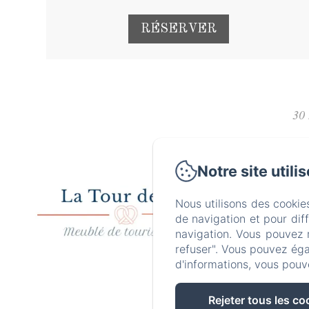
RÉSERVER
30
Notre site utili
N
Accue
Nous utilisons des cookie
de navigation et pour dif
C
navigation. Vous pouvez 
refuser". Vous pouvez éga
d'informations, vous pouv
Rejeter tous les co